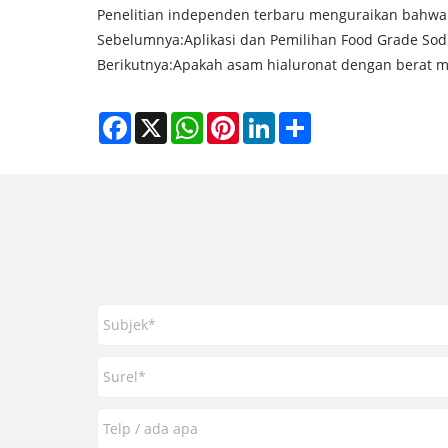
Penelitian independen terbaru menguraikan bahwa h
Sebelumnya:
Aplikasi dan Pemilihan Food Grade So
Berikutnya:
Apakah asam hialuronat dengan berat mol
Facebook
X
WhatsApp
Pinterest
LinkedIn
Share