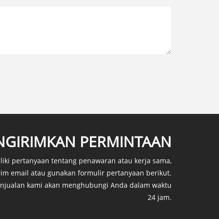
GIRIMKAN PERMINTAAN
liki pertanyaan tentang penawaran atau kerja sama,
irim email atau gunakan formulir pertanyaan berikut.
enjualan kami akan menghubungi Anda dalam waktu
24 jam.