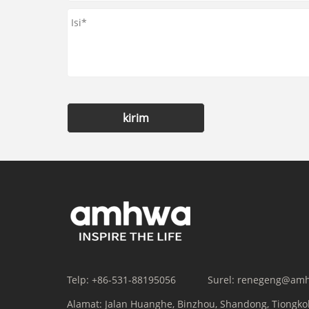
kirim
Telp:
+86-531-88195056
Surel:
renegeng@am
Alamat:
Jalan Huanghe, Binzhou, Shandong, Tiongko