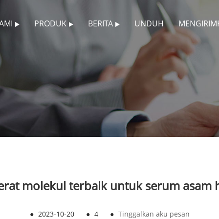
AMI
PRODUK
BERITA
UNDUH
MENGIRIM
rat molekul terbaik untuk serum asam 
●
2023-10-20
●
4
●
Tinggalkan aku pesan