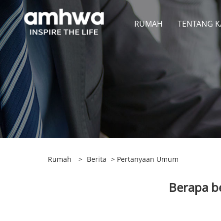
RUMAH
TENTANG K
Rumah
>
Berita
>
Pertanyaan Umum
Berapa be