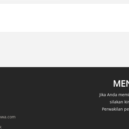
MEN
Jika Anda memi
silakan k
Perwakilan p
hwa.com
k